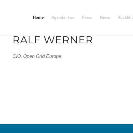
Home
Agenda it-sa
Peers
News
Rückbli
RALF WERNER
CIO, Open Grid Europe