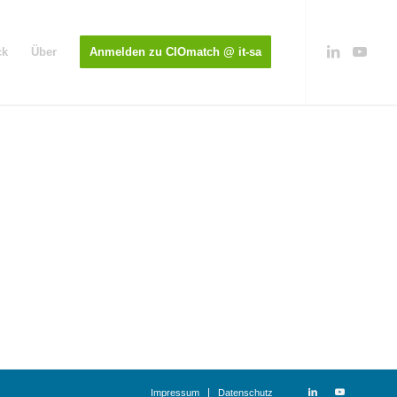
ck
Über
Anmelden zu CIOmatch @ it-sa
Impressum
Datenschutz