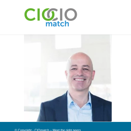
© Copyright - CIOmatch – Meet the right peers